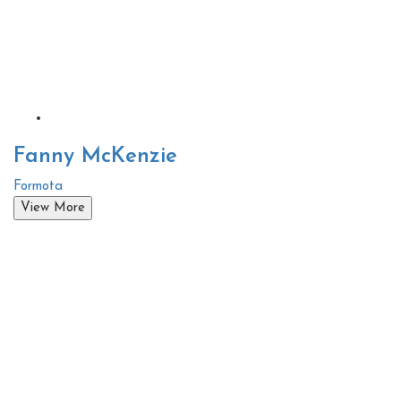
Fanny McKenzie
Formota
View More
Estamos
deseando conocer
tu
historia.